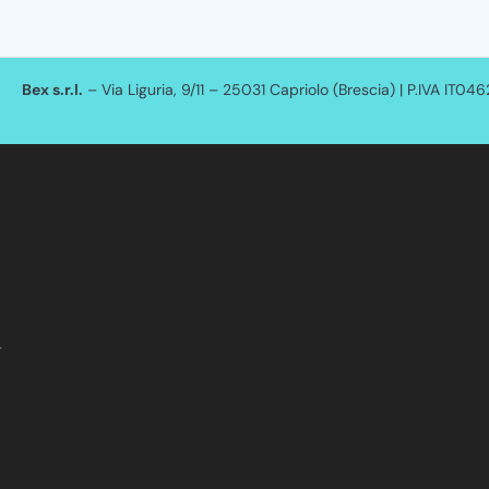
Bex s.r.l.
– Via Liguria, 9/11 – 25031 Capriolo (Brescia) | P.IVA IT