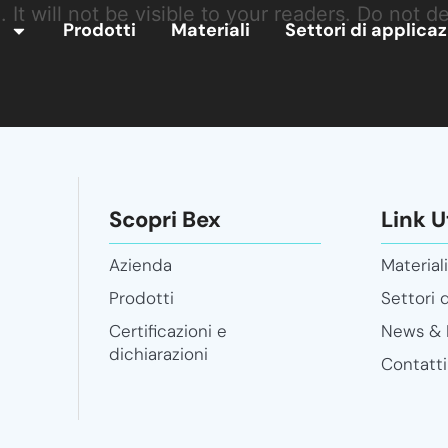
It will not be visible to your readers. Do not del
Prodotti
Materiali
Settori di applica
Scopri Bex
Link Ut
Azienda
Material
Prodotti
Settori 
Certificazioni e
News & 
dichiarazioni
Contatti