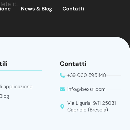
ete it.
zione
News & Blog
Contatti
ili
Contatti
+39 030 5951148
i
di applicazione
info@bexsrl.com
Blog
Via Liguria, 9/11 25031
Capriolo (Brescia)