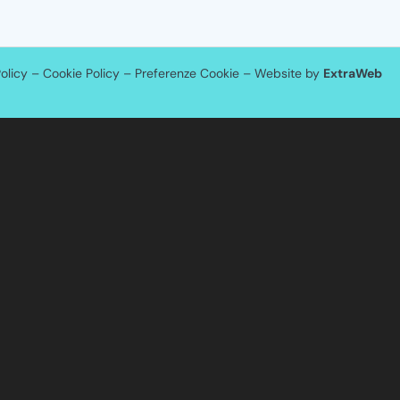
olicy
–
Cookie Policy
–
Preferenze Cookie
– Website by
ExtraWeb